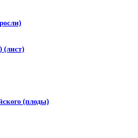
росли)
 (лист)
ского (плоды)